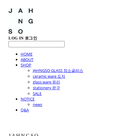
LOG IN
로그인
HOME
ABOUT
SHOP
JAHNGSO GLASS 장소글라스
ceramic ware 도자
glass ware 유리
stationery 문구
SALE
NOTICE
news
Q&A
JAHNGSO