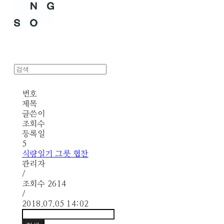
번호
제목
글쓴이
조회수
등록일
5
식량일기 그릇 협찬
관리자
/
조회수
2614
/
2018.07.05 14:02