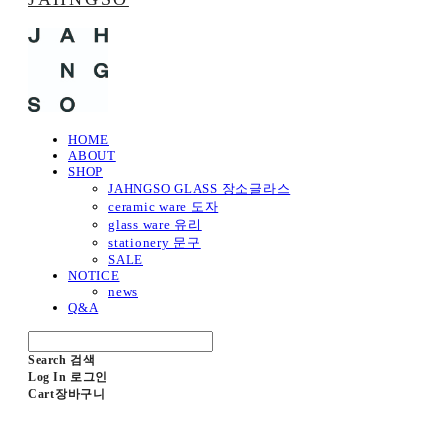
HOME
ABOUT
SHOP
JAHNGSO GLASS 장소글라스
ceramic ware 도자
glass ware 유리
stationery 문구
SALE
NOTICE
news
Q&A
Search
검색
Log In
로그인
Cart
장바구니