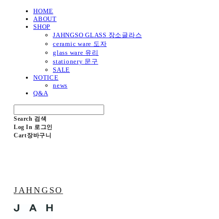
HOME
ABOUT
SHOP
JAHNGSO GLASS 장소글라스
ceramic ware 도자
glass ware 유리
stationery 문구
SALE
NOTICE
news
Q&A
Search
검색
Log In
로그인
Cart
장바구니
JAHNGSO