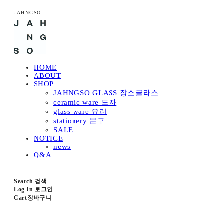
JAHNGSO
HOME
ABOUT
SHOP
JAHNGSO GLASS 장소글라스
ceramic ware 도자
glass ware 유리
stationery 문구
SALE
NOTICE
news
Q&A
Search
검색
Log In
로그인
Cart
장바구니