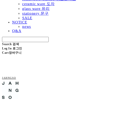
ceramic ware 도자
glass ware 유리
stationery 문구
SALE
NOTICE
news
Q&A
Search
검색
Log In
로그인
Cart
장바구니
JAHNGSO