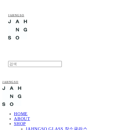
JAHNGSO
JAHNGSO
HOME
ABOUT
SHOP
JAHNGSO GLASS 장소글라스