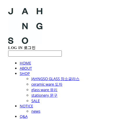
LOG IN
로그인
HOME
ABOUT
SHOP
JAHNGSO GLASS 장소글라스
ceramic ware 도자
glass ware 유리
stationery 문구
SALE
NOTICE
news
Q&A