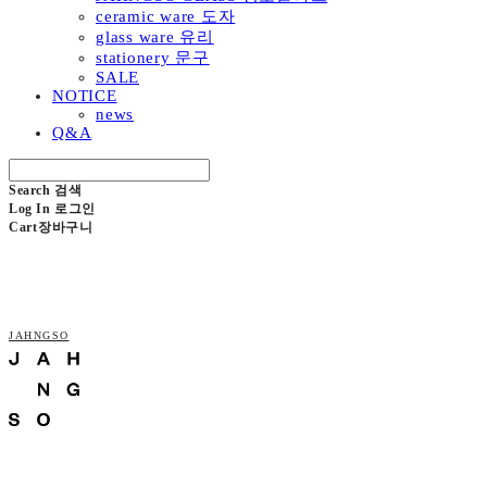
ceramic ware 도자
glass ware 유리
stationery 문구
SALE
NOTICE
news
Q&A
Search
검색
Log In
로그인
Cart
장바구니
JAHNGSO