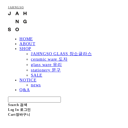
JAHNGSO
HOME
ABOUT
SHOP
JAHNGSO GLASS 장소글라스
ceramic ware 도자
glass ware 유리
stationery 문구
SALE
NOTICE
news
Q&A
Search
검색
Log In
로그인
Cart
장바구니