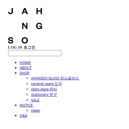
LOG IN
로그인
HOME
ABOUT
SHOP
JAHNGSO GLASS 장소글라스
ceramic ware 도자
glass ware 유리
stationery 문구
SALE
NOTICE
news
Q&A