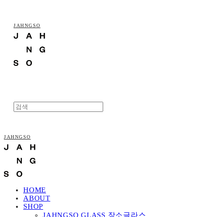
JAHNGSO
JAHNGSO
HOME
ABOUT
SHOP
JAHNGSO GLASS 장소글라스