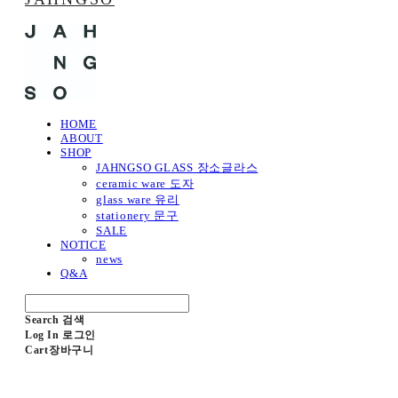
HOME
ABOUT
SHOP
JAHNGSO GLASS 장소글라스
ceramic ware 도자
glass ware 유리
stationery 문구
SALE
NOTICE
news
Q&A
Search
검색
Log In
로그인
Cart
장바구니