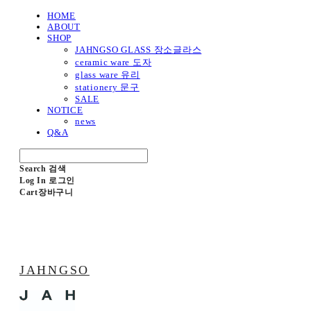
HOME
ABOUT
SHOP
JAHNGSO GLASS 장소글라스
ceramic ware 도자
glass ware 유리
stationery 문구
SALE
NOTICE
news
Q&A
Search
검색
Log In
로그인
Cart
장바구니
JAHNGSO