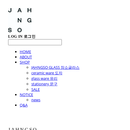
LOG IN
로그인
HOME
ABOUT
SHOP
JAHNGSO GLASS 장소글라스
ceramic ware 도자
glass ware 유리
stationery 문구
SALE
NOTICE
news
Q&A
JAHNGSO